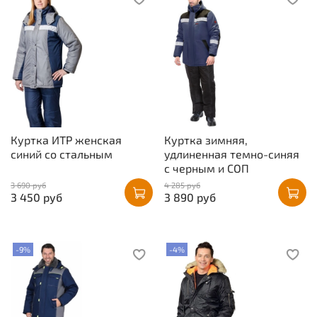
Куртка ИТР женская
Куртка зимняя,
синий со стальным
удлиненная темно-синяя
с черным и СОП
3 690 руб
4 285 руб
3 450 руб
3 890 руб
-9%
-4%