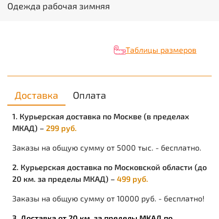
Одежда рабочая зимняя
Вид изделия:
Куртка
Пол:
Мужской
Состав:
100% ПЭ
Ткань/Материал верха:
100% п/э
Таблицы размеров
Сезон:
Зима
Цвет:
оливковый с черным
Размерный ряд:
с 96-100 по 120-124
Ростовка:
с 170-176 по 182-188
Утеплитель:
Синтепон 150 гр/м.кв
Доставка
Оплата
Подкладка:
100% п/э
Пакет утеплителя:
куртка - 1 слой
1. Курьерская доставка по Москве (в пределах
Объем:
0.0016
МКАД) –
299 руб.
Вес изделия:
0.772
Заказы на общую сумму от 5000 тыс. - бесплатно.
2. Курьерская доставка по Московской области (до
20 км. за пределы МКАД) –
499 руб.
Заказы на общую сумму от 10000 руб. - бесплатно!
3. Доставка от 20 км. за пределы МКАД по