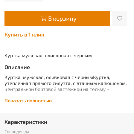
В корзину
Купить в 1 клик
Куртка мужская, оливковая с черным
Описание
Куртка мужская, оливковая с чернымКуртка,
утеплённая прямого силуэта, с втачным капюшоном,
центральной бортовой застёжкой на тесьму -
"молния", с под планкой, с верхними прорезными
Показать полностью
карманами на "молнии" и нижними карманами в
рельефах, с карманом на тесьму - "молния" на
подкладке с левой стороны. Рукава втачные, с
притачной манжетой частично стянутые на ткацкую
Характеристики
резинку.
Характеристики
Спецодежда