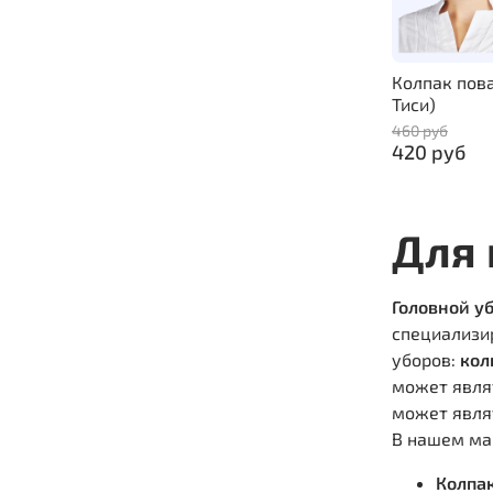
Колпак пов
Тиси)
460 руб
420 руб
Для 
Головной у
специализи
уборов:
кол
может явля
может явля
В нашем ма
Колпа