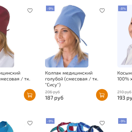
-9%
-8%
ицинский
Колпак медицинский
Косын
месовая / тк.
голубой (смесовая / тк.
100% 
"Сису")
206 руб
210 руб
187 руб
193 р
-9%
-9%