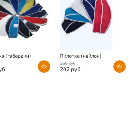
а (габардин)
Пилотка (нейлон)
266 руб
уб
242 руб