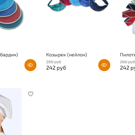
абардин)
Козырек (нейлон)
Пилотк
266 руб
266 руб
242 руб
242 р