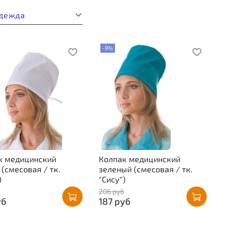
дежда
-9%
к медицинский
Колпак медицинский
(смесовая / тк.
зеленый (смесовая / тк.
)
"Сису")
206 руб
уб
187 руб