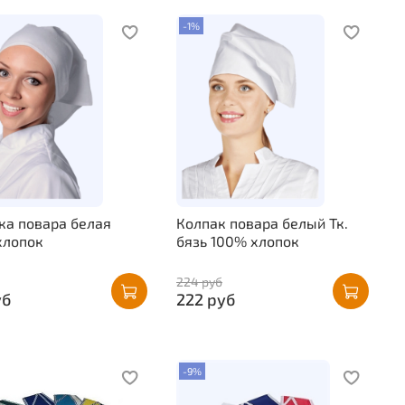
-1%
ка повара белая
Колпак повара белый Тк.
хлопок
бязь 100% хлопок
224 руб
уб
222 руб
-9%