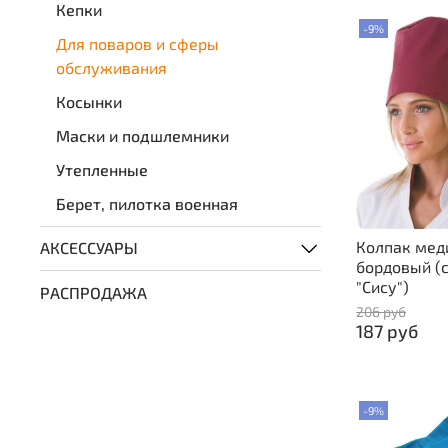
Кепки
-9%
Для поваров и сферы
обслуживания
Косынки
Маски и подшлемники
Утепленные
Берет, пилотка военная
Колпак мед
АКСЕССУАРЫ
бордовый (с
"Сису")
РАСПРОДАЖА
206 руб
187 руб
-9%