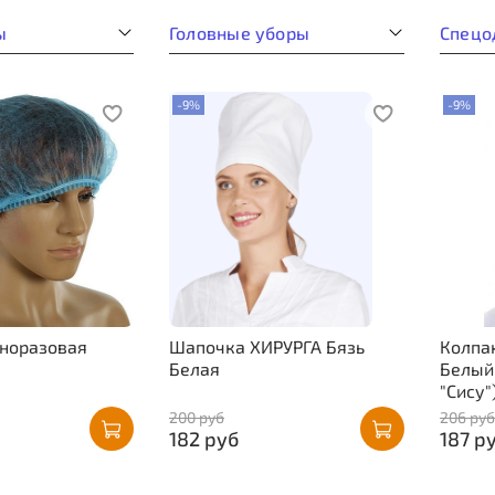
ы
Головные уборы
Спецо
-9%
-9%
норазовая
Шапочка ХИРУРГА Бязь
Колпа
Белая
Белый 
"Сису"
200 руб
206 руб
182 руб
187 р