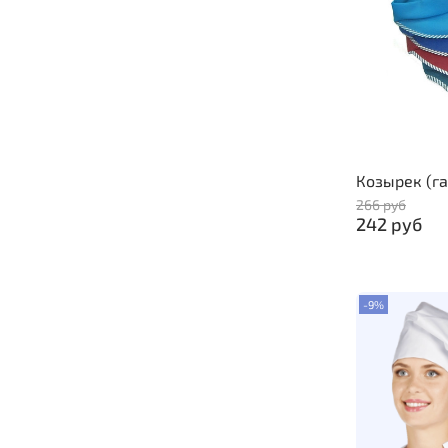
Козырек (г
266 руб
242 руб
-9%