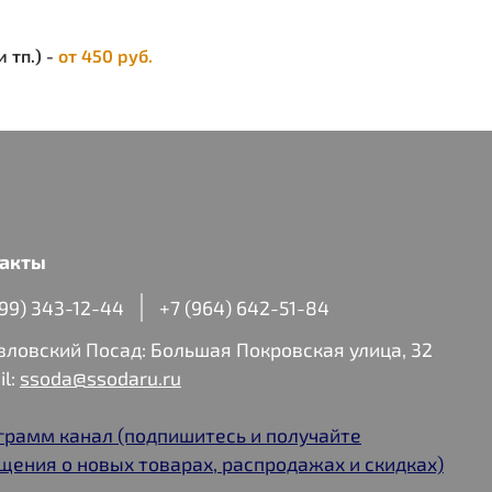
 тп.) -
от 450 руб.
акты
499) 343-12-44
+7 (964) 642-51-84
авловский Посад: Большая Покровская улица, 32
il:
ssoda@ssodaru.ru
грамм канал (подпишитесь и получайте
щения о новых товарах, распродажах и скидках)