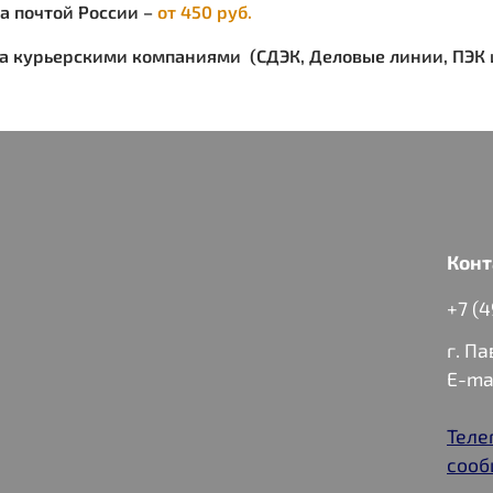
ка почтой России –
от 450 руб.
ка курьерскими компаниями (СДЭК, Деловые линии, ПЭК и
Конт
+7 (
г. П
E-ma
Теле
сооб