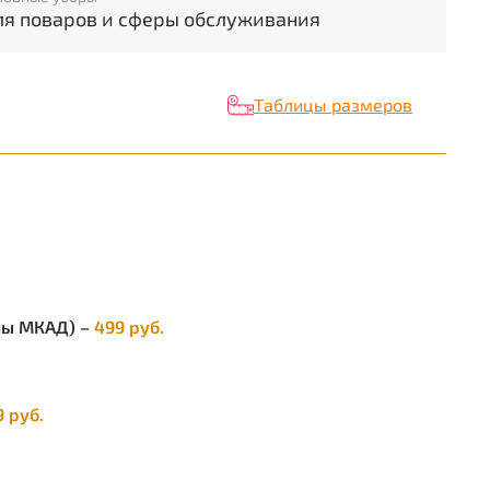
ля поваров и сферы обслуживания
словий хранения)
ные свойства
ОСТ 12.4.280-2014
Таблицы размеров
Р ТС 019/2011
елы МКАД) –
499 руб.
9 руб.