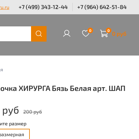
+7 (499) 343-12-44
+7 (964) 642-51-84
u.ru
0
0
0 руб
ия
очка ХИРУРГА Бязь Белая арт. ШАП
 руб
200 руб
ите размер
размерная