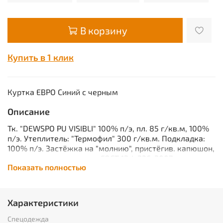
В корзину
Купить в 1 клик
Куртка ЕВРО Синий с черным
Описание
Тк. "DEWSPO PU VISIBLI" 100% п/э, пл. 85 г/кв.м, 100%
п/э. Утеплитель: "Термофил" 300 г/кв.м. Подкладка:
100% п/э. Застёжка на "молнию", пристёгив. капюшон,
карманы под планками. ГОСТ 12.4.236-2007.
Показать полностью
Характеристики
Вид изделия:
Куртка
Пол:
Мужской
Характеристики
Состав:
100% ПЭ
Ткань/Материал верха:
100% п/э
Спецодежда