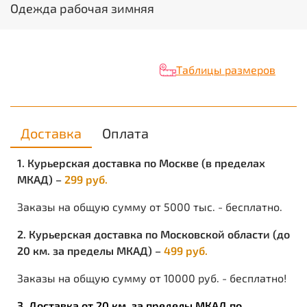
Сезон:
Зима
Одежда рабочая зимняя
Цвет:
Синий с черным
Размерный ряд:
с 88-92 по 120-124
Ростовка:
с 170-176 по 182-188
Утеплитель:
Термофилл 150 гр/м.кв
Таблицы размеров
Подкладка:
100% п/э
Пакет утеплителя:
Куртка - 2 слоя
Объем:
0.0274
Вес изделия:
1.373
Доставка
Оплата
1. Курьерская доставка по Москве (в пределах
МКАД) –
299 руб.
Заказы на общую сумму от 5000 тыс. - бесплатно.
2. Курьерская доставка по Московской области (до
20 км. за пределы МКАД) –
499 руб.
Заказы на общую сумму от 10000 руб. - бесплатно!
3. Доставка от 20 км. за пределы МКАД по