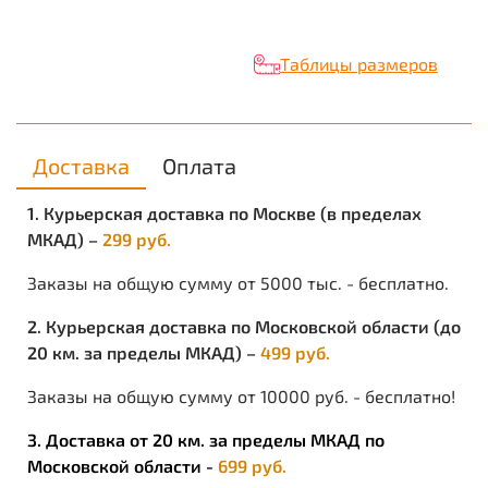
Описание ткани
НАИМЕНОВАНИЕ:
Оксфорд 210 P. Производство Китай
Таблицы размеров
2
ПЛОТНОСТЬ:
105-110 гр/м
СОСТАВ:
100% пэ
ПЕРЕПЛЕТЕНИЕ:
саржевое
ВОДОУПОРНОСТЬ:
1000 мм в столбе
Доставка
Оплата
ОПИСАНИЕ:
Ткань Оксфорд представляет из себя прочный тканый
1. Курьерская доставка по Москве (в пределах
материал из синтетических нитей. Отличительная
особенность -нить утка толще нити основы. За счет
МКАД) –
299 руб.
этого достигается высокая поверхностная плотность
ткани. Водоотталкивающие свойства обеспечиваются
Заказы на общую сумму от 5000 тыс. - бесплатно.
за счет нанесения PU (полиуретан) покрытия. Такое
покрытие не только отталкивает воду, но и
2. Курьерская доставка по Московской области (до
препятствует проникновению грязи между
20 км. за пределы МКАД) –
499 руб.
волокнами.
Заказы на общую сумму от 10000 руб. - бесплатно!
ПРЕИМУЩЕСТВА:
хорошая ветрозащита;
3. Доставка от 20 км. за пределы МКАД по
высокие влагоотталкивающие свойства поверхности;
Московской области -
699 руб.
высокая износоустойчивость;