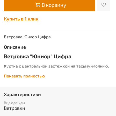
В корзину
Купить в 1 клик
Ветровка Юниор Цифра
Описание
Ветровка "Юниор" Цифра
Куртка с центральной застежкой на тесьму-молнию,
отложным воротником и нашивными нагрудными
Показать полностью
карманами со встречной складкой и клапаном с
двойными отстрочками. С прорезными карманами
внизу, погонами на плечах. Рукав втачной и низ
куртки стянуты эластичной тесьмой обработанной на
Характеристики
спец. машинке. Утеплена одним слоем синтепона.
Рекомендуемые материалы: тк. Оксфорд, Тафета.
Вид одежды
ГОСТ 29335-92.
Ветровки