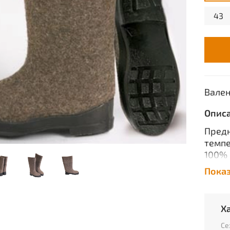
43
Вален
Опис
Предн
темпе
100% 
приву
Пока
Реком
ТУ 816
Х
Се