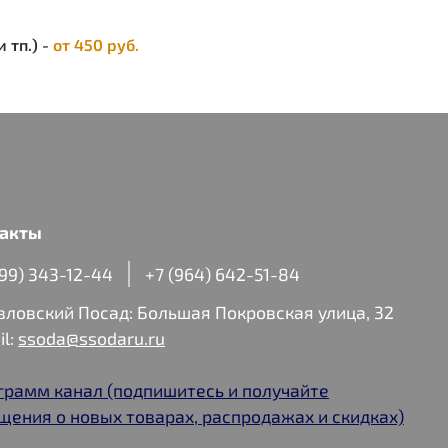
 тп.) -
от 450 руб.
акты
499) 343-12-44
+7 (964) 642-51-84
авловский Посад: Большая Покровская улица, 32
il:
ssoda@ssodaru.ru
грамм канал (подпишитесь и получайте
щения о новых товарах, распродажах и скидках)