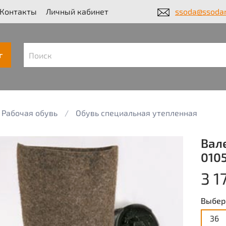
Контакты
Личный кабинет
ssoda@ssodar
г
Рабочая обувь
Обувь специальная утепленная
Вал
010
3 1
Выбер
36