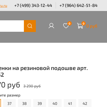
+7 (499) 343-12-44
+7 (964) 642-51-84
u.ru
0
0
0 руб
енки на резиновой подошве арт.
52
70 руб
3 290 руб
ите размер
37
38
39
40
41
42