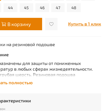
44
45
46
47
48
В корзину
Купить в 1 клик
ки на резиновой подошве
ание
азначены для защиты от пониженных
ратур в любых сферах жизнедеятельности.
грубая шерсть. Резиновая подошва
лканизирована горячим способом.
зать полностью
ендовано использовать до -40оС.
7-007-05133361-2000 п.п. 1.10, 1.11
арактеристики
зон