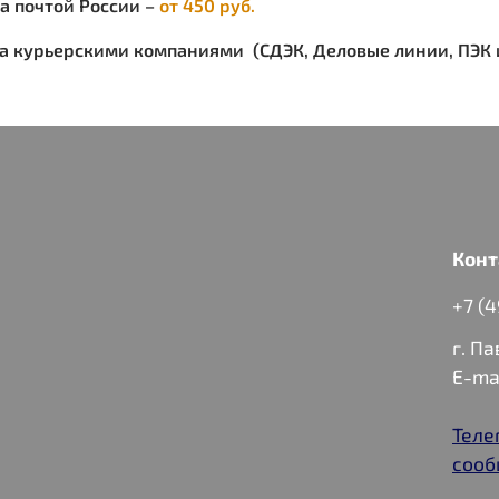
ка почтой России –
от 450 руб.
ка курьерскими компаниями (СДЭК, Деловые линии, ПЭК и
Конт
+7 (
г. П
E-ma
Теле
сооб