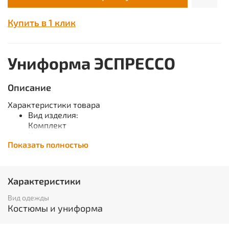
Купить в 1 клик
Униформа ЭСПРЕССО
Описание
Характеристики товара
Вид изделия:
Комплект
Комплектность:
Показать полностью
Фартук, брюки, козырёк
Назначение:
для защиты от ОПЗ (облегчённая)
Цвет:
Характеристики
бежевый
Основная ткань:
Вид одежды
Тередо, пл.190 г/м²
Костюмы и униформа
Состав:
33%ХБ 67%ПЭ