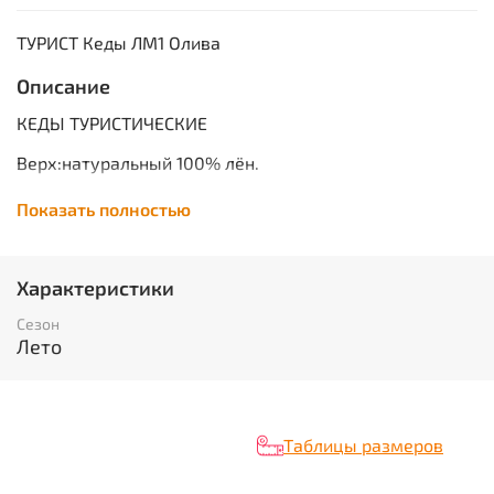
ТУРИСТ Кеды ЛМ1 Олива
Описание
КЕДЫ ТУРИСТИЧЕСКИЕ
Верх:натуральный 100% лён.
Подкладка: натуральный лён (100%).
Показать полностью
Подошва: ПВХ.
Метод крепления подошвы: прямой прилив.
Характеристики
Размеры: 40-45.
Сезон
Лето
Цвет: олива.
Вес: 465 гр.
Таблицы размеров