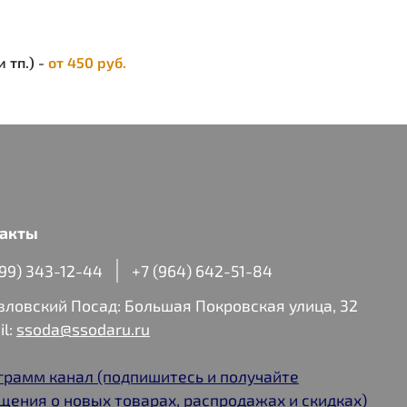
7); M (38-39); L (40-41); XL (42-43); XXL (44-45)
: 50% полипропилен + 20% шерсть мериносов + 20%
+ 10% хлопок
 тп.) -
от 450 руб.
акты
499) 343-12-44
+7 (964) 642-51-84
авловский Посад: Большая Покровская улица, 32
il:
ssoda@ssodaru.ru
грамм канал (подпишитесь и получайте
щения о новых товарах, распродажах и скидках)