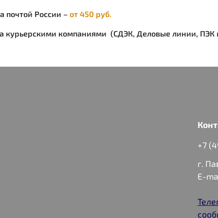
S (36-3
ка почтой России –
от 450 руб.
Состав
акрил 
ка курьерскими компаниями (СДЭК, Деловые линии, ПЭК и
Конт
+7 (
г. П
E-ma
Теле
сооб