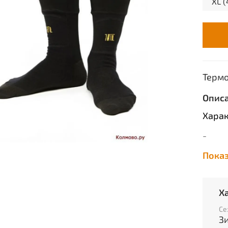
XL (
Терм
Опис
Харак
-
Пока
Т
Т
т
Х
Т
Се
с
З
и