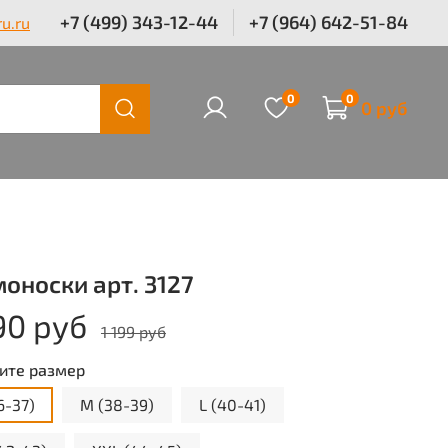
+7 (499) 343-12-44
+7 (964) 642-51-84
u.ru
0
0
0 руб
оноски арт. 3127
90 руб
1 199 руб
ите размер
6-37)
M (38-39)
L (40-41)