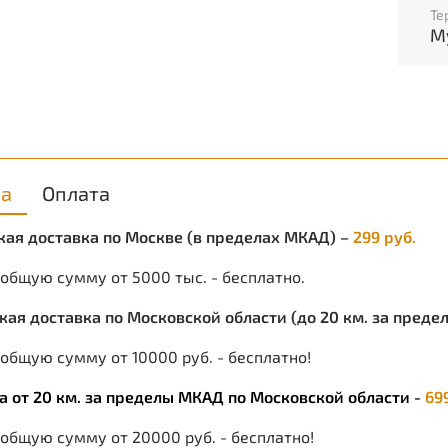
Те
н
М
о
д
Т
н
Т
Т
п
ка
Оплата
т
ская доставка по Москве (в пределах МКАД) –
299 руб.
м
п
 общую сумму от 5000 тыс. - бесплатно.
н
э
ская доставка по Московской области (до 20 км. за пред
б
общую сумму от 10000 руб. - бесплатно!
Терм
ка от 20 км. за пределы МКАД по Московской области -
69
цвет: 
разме
 общую сумму от 20000 руб. - бесплатно!