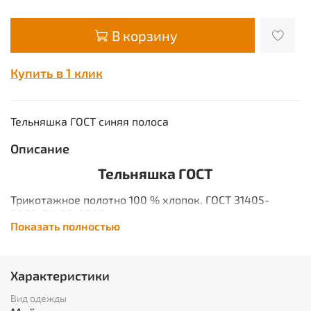
В корзину
Купить в 1 клик
Тельняшка ГОСТ синяя полоса
Описание
Тельняшка ГОСТ
Трикотажное полотно 100 % хлопок. ГОСТ 31405-
2009, 31408-2009
Показать полностью
Уход за тельняшкой.
Трикотаж можно стирать в стиральной машине
(режим деликатной стирки) и вручную в теплой воде
без трения и выкручивания. Сушить трикотажные
Характеристики
изделия желательно в расправленном виде. Гладить
трикотаж следует строго при температуре,
Вид одежды
соответствующей составу пряжи. На трикотажных