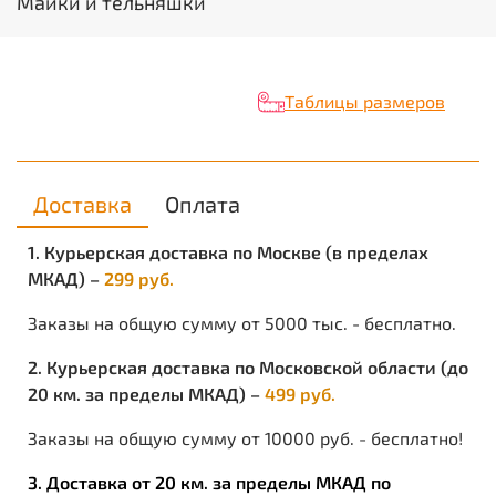
Майки и тельняшки
вещах могут образовываться катышки. Если
трикотаж из натуральных волокон катышки легко
отрываются.
При правильной стирке и эксплуатации
изделия не потеряет форму и яркость цвета.
Таблицы размеров
Описание ткани
НАИМЕНОВАНИЕ:
интерлок. Производство Россия.
2
ПЛОТНОСТЬ:
160 гр/м
СОСТАВ:
100 % хл.
Доставка
Оплата
ОПИСАНИЕ:
1. Курьерская доставка по Москве (в пределах
трикотажное полотно из хлопка со структурой (в
МКАД) –
299 руб.
резинку), гладкое с обеих сторон.
Заказы на общую сумму от 5000 тыс. - бесплатно.
ПРЕИМУЩЕСТВА:
2. Курьерская доставка по Московской области (до
прочность и мягкость;
20 км. за пределы МКАД) –
499 руб.
гипоаллергенен;
мало мнется;
Заказы на общую сумму от 10000 руб. - бесплатно!
хорошие теплоизоляционные свойства;
высокий уровень комфорта при носке;
3. Доставка от 20 км. за пределы МКАД по