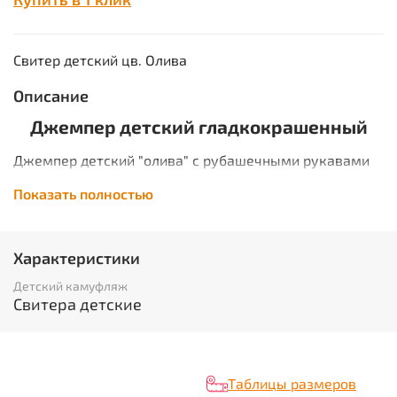
Свитер детский цв. Олива
Описание
Джемпер детский гладкокрашенный
Джемпер детский "олива" с рубашечными рукавами
выполнен из пряжи-двунитки плотным
Показать полностью
комбинированным переплетением. Для более
длительного использования и защиты от протирания
на изделие нашиты тканевые детали: наплечники,
погоны и налокотники. Изделие хорошо защищает
Характеристики
организм человека от резких перепадов температур.
Детский камуфляж
Свитера детские
Таблицы размеров