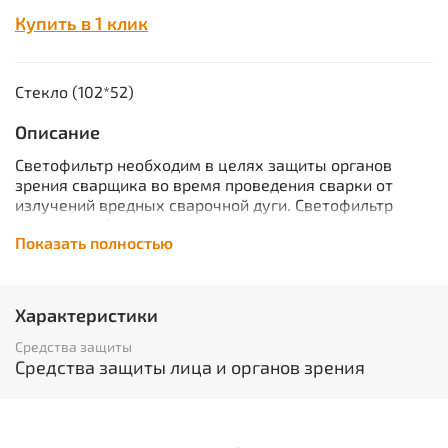
Купить в 1 клик
Стекло (102*52)
Описание
Светофильтр необходим в целях защиты органов
зрения сварщика во время проведения сварки от
излучений вредных сварочной дуги. Светофильтр
выполняет функцию предохранения лица и глаз от
Показать полностью
различных травм, возможных при проведении работ с
газосварочным оборудованием,электродами.
Является необходимым по технике безопасности при
выполнении сварочных работ.
Характеристики
ГОСТ Р 12.4.230.1-2007
Характеристики
Средства защиты
Средства защиты лица и органов зрения
Вид изделия:
Светофильтр
Объем:
0.0004
Вес изделия:
0.04