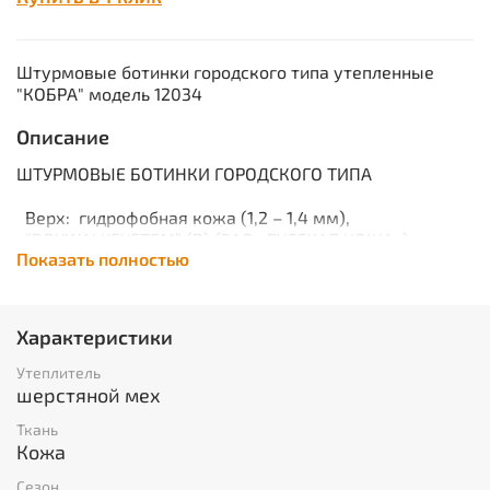
Штурмовые ботинки городского типа утепленные
"КОБРА" модель 12034
Описание
ШТУРМОВЫЕ БОТИНКИ ГОРОДСКОГО ТИПА
Верх: гидрофобная кожа (1,2 – 1,4 мм),
“DRYWALKSYSTEM” (R) (ЗАО «РУССКАЯ КОЖА»)
Показать полностью
Подкладка:
набивной шерстяной мех (меринос)
.
Подошва: 2-х слойная (резина + ПУ)
Метод крепления подошвы: клеевой.
Супинатор: металлический.
Характеристики
Подносок и задник: усиленный из
термопластического
Утеплитель
материала.
шерстяной мех
Размеры: 40-46.
Ткань
Глухой клапан предохраняет ногу от воздействия
Кожа
окружающей среды (пыль, вода, грязь).
Скоростная шнуровка.
Сезон