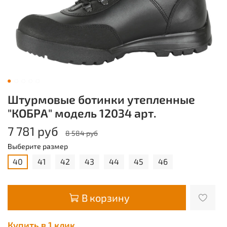
Штурмовые ботинки утепленные
"КОБРА" модель 12034 арт.
7 781 руб
8 584 руб
Выберите размер
40
41
42
43
44
45
46
В корзину
Купить в 1 клик