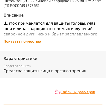
Щиток защитный лицевой сварщика RZ75 BIOT™ ZEN®
(11) РОСОМЗ (57365)
Описание
Щиток применяется для защиты головы, глаз,
шеи и лица сварщика от прямых излучений
сварочной дуги, искр и брызг расплавленного
металла. Корпус щитка из материала
Показать полностью
Termotrek®, прочного, термостойкого,
устойчивого к высоким и низким
температурам, искрам и брызгам
Характеристики
расплавленного металла, УФ- и ИК- излучению.
Средства защиты
Минимальная нагрузка на шейный отдел
Средства защиты лица и органов зрения
позвоночника; увеличенный воздухообмен в
пространстве под щитком. Обтекаемая форма,
за счет которой искры и брызги скатываются со
щитка как по «трамплину». Исключает
Таблицы размеров
попадание окалины. Цельная рамка
светофильтра. Размер свнтофильтра 110х90 мм.