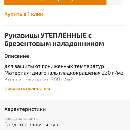
Купить в 1 клик
Рукавицы УТЕПЛЁННЫЕ с
брезентовым наладонником
Описание
для защиты от пониженных температур
Материал: диагональ гладкокрашеная 220 г/м2
Утеплитель: ватин 300 г/м2
Наладонник: брезент 485 г/м2
Показать полностью
Подкладка: бязь 142 г/м2
Особенности модели: нижний край обработан
оверлоком, нить армированная 44 ЛХ.
Характеристики
Характеристики
Средства защиты
Средства защиты рук
Вид изделия:
Рукавицы