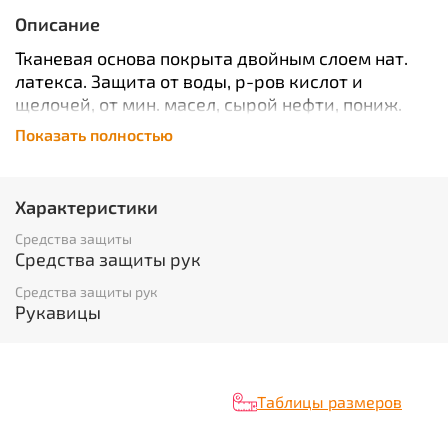
Описание
Тканевая основа покрыта двойным слоем нат.
латекса. Защита от воды, р-ров кислот и
щелочей, от мин. масел, сырой нефти, пониж.
температур до -40 гр.Т
Показать полностью
Пол: Универсальный
Сезон: Зима
Сырье: Х/б ткань, латекс
Характеристики
Средства защиты
Защитные свойства: от истирания, от проколов
Средства защиты рук
и порезов, от нефтяных масел, от щелочей
Средства защиты рук
Характеристики
Рукавицы
Вид изделия:
Рукавицы
Таблицы размеров