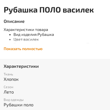
Рубашка ПОЛО василек
Описание
Характеристики товара
Вид изделия:Рубашка
Цвет:василек
Основная ткань:трикотажное полотно 'Пике',
Показать полностью
пл.210 г/м²
Состав:100% ХБ
Гарантийный срок хранения:
5 лет с даты изготовления (при соблюдении
Характеристики
условий хранения)
Ткань
Защитные свойства
Хлопок
ТР ТС 017/2011
Сезон
• отложной воротник
Лето
• застежка на пуговицы
Вид одежды
• коротки рукав на трикотажной манжете
Рубашки поло