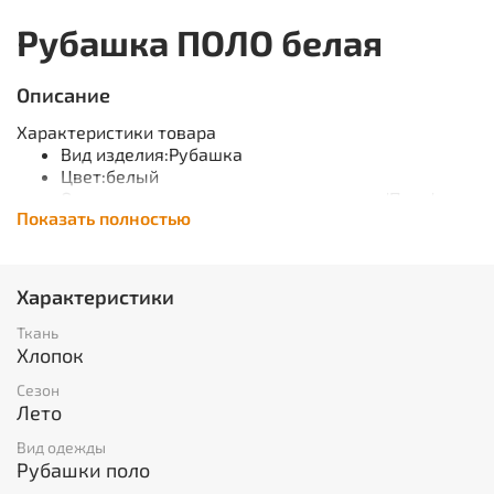
Рубашка ПОЛО белая
Описание
Характеристики товара
Вид изделия:Рубашка
Цвет:белый
Основная ткань:трикотажное полотно 'Пике',
Показать полностью
пл.210 г/м²
Состав:100% ХБ
Гарантийный срок хранения:
5 лет с даты изготовления (при соблюдении
Характеристики
условий хранения)
Ткань
Защитные свойства
Хлопок
ТР ТС 017/2011
Сезон
Материал: 100% хлопок, пл. 210 г/м²
Лето
Вид одежды
ТР ТС 017/2011
Рубашки поло