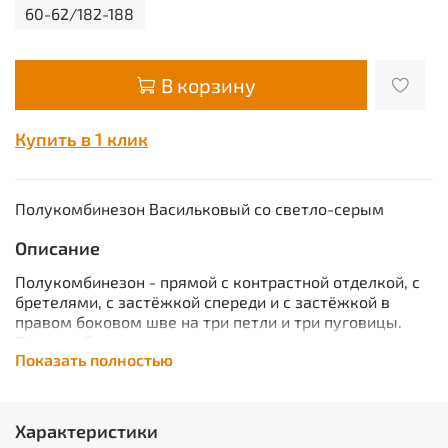
60-62/182-188
В корзину
Купить в 1 клик
Полукомбинезон Васильковый со светло-серым
Описание
Полукомбинезон - прямой с контрастной отделкой, с
бретелями, с застёжкой спереди и с застёжкой в
правом боковом шве на три петли и три пуговицы.
Полукомбинезон с различными
Показать полностью
многофункциональными карманами, спинка с
частичной стяжкой по талии для лучшего прилегания
по фигуре.
Характеристики
Характеристики