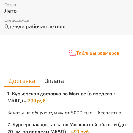
Вид изделия:
Полукомбинезон
Сезон
Пол:
Мужской
Лето
Состав:
80% ПЭ, 20% ХБ
Спецодежда
Ткань/Материал верха:
смесовая
Одежда рабочая летняя
Сезон:
лето
Цвет:
Васильковый со св.серым
Плотность/Толщина материала:
240 г/кв.м.
Размерный ряд:
с 88-92 по 120-124
Ростовка:
с 170-176 по 182-188
Таблицы размеров
Объем:
0.0024
Вес изделия:
0.625
Доставка
Оплата
1. Курьерская доставка по Москве (в пределах
МКАД) –
299 руб.
Заказы на общую сумму от 5000 тыс. - бесплатно.
2. Курьерская доставка по Московской области (до
20 км. за пределы МКАД) –
499 руб.