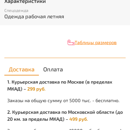
Характеристики
инструментов, по спинке вставлена резинка.
Характеристики
Спецодежда
Одежда рабочая летняя
Вид изделия:
Полукомбинезон
Пол:
Мужской
Состав:
98% х/б; 2% эл.
Ткань/Материал верха:
смесовая
Таблицы размеров
Сезон:
лето
Цвет:
Песочный с оранжевым и черным
Плотность/Толщина материала:
250 г/кв.м.
Размерный ряд:
с 88-92 по 128-132
Ростовка:
с 170-176 по 182-188
Доставка
Оплата
Объем:
0.0016
Вес изделия:
0.7
1. Курьерская доставка по Москве (в пределах
МКАД) –
299 руб.
Заказы на общую сумму от 5000 тыс. - бесплатно.
2. Курьерская доставка по Московской области (до
20 км. за пределы МКАД) –
499 руб.