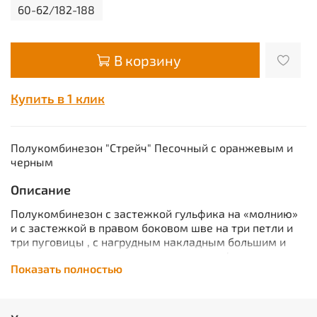
60-62/182-188
В корзину
Купить в 1 клик
Полукомбинезон "Стрейч" Песочный с оранжевым и
черным
Описание
Полукомбинезон с застежкой гульфика на «молнию»
и с застежкой в правом боковом шве на три петли и
три пуговицы , с нагрудным накладным большим и
малым карманом и карманом для телефона, с
Показать полностью
боковыми внутренними карманами, с накладным
карманом на левом боковом шве с клапаном на
липучке, с наколенниками, с двумя задними
карманами с клапанами , и карманом для