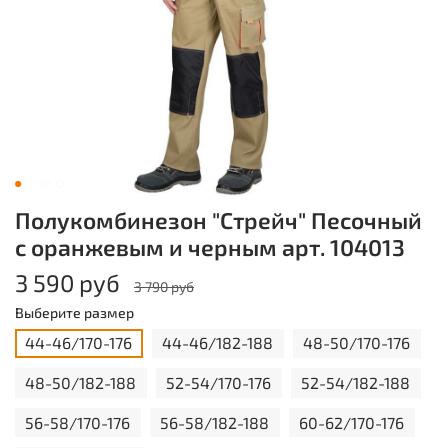
Полукомбинезон "Стрейч" Песочный
с оранжевым и черным арт. 104013
3 590 руб
3 790 руб
Выберите размер
44-46/170-176
44-46/182-188
48-50/170-176
48-50/182-188
52-54/170-176
52-54/182-188
56-58/170-176
56-58/182-188
60-62/170-176