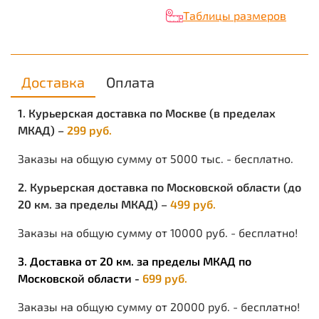
Подкладка выполнена из влаговыводящей
Таблицы размеров
текстильной 3-D сетки (типика), благодаря чему
обеспечивается оптимальный микроклимат, т.к.
происходит циркуляция воздуха.
Подошва однослойная (полиуретан). Этот материал
придаёт обуви мягкость, снижает нагрузку при
Доставка
Оплата
ходьбе, что в свою очередь снижает ударную
нагрузку на суставы и позвоночник и позволяет
1. Курьерская доставка по Москве (в пределах
ногам меньше уставать.
МКАД) –
299 руб.
Объемная колодка специальной конструкции дает
возможность работать целый день, не испытывая
Заказы на общую сумму от 5000 тыс. - бесплатно.
дискомфорта и усталости.
2. Курьерская доставка по Московской области (до
20 км. за пределы МКАД) –
499 руб.
Заказы на общую сумму от 10000 руб. - бесплатно!
3. Доставка от 20 км. за пределы МКАД по
Московской области -
699 руб.
Заказы на общую сумму от 20000 руб. - бесплатно!