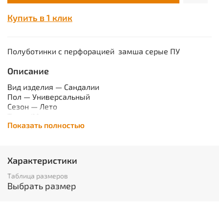
Купить в 1 клик
Полуботинки с перфорацией замша серые ПУ
Описание
Вид изделия —
Сандалии
Пол —
Универсальный
Сезон —
Лето
Ткань/Материал верха —
замша
Показать полностью
Цвет —
Черный
Подошва —
ПУ
Метод крепления —
Литьевой
Защитная стелька —
Отсутствует
Характеристики
Защитный подносок —
Отсутствует
Утеплитель/Наполнитель —
Отсутствует
Таблица размеров
Обувь изготовлена из качественной замши с отделкой
Выбрать размер
из современных обувных материалов, что
обеспечивает необходимые защитные функции обуви
и значительно уменьшает массу.