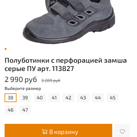
Полуботинки с перфорацией замша
серые ПУ арт. 113827
2 990 руб
3 289 руб
Выберите размер
38
39
40
41
42
43
44
45
46
47
В корзину