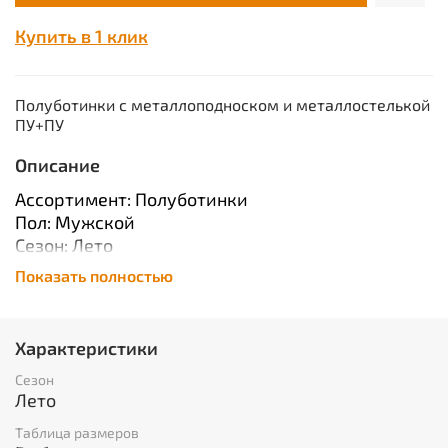
Купить в 1 клик
Полуботинки с металлоподноском и металлостелькой
ПУ+ПУ
Описание
Ассортимент: Полуботинки
Пол: Мужской
Сезон: Лето
Защитные свойства:3
Показать полностью
Сырье: Кожа композиционная спанбонд, ПУ+ПУ
Описание: Верх обуви из кожи со специальным
Характеристики
покрытием для защиты от ОПЗ,МВ,О,МВО
Сезон
Подкладка: спанбонд. Подошва: двухслойный
Лето
полиуретан, строчечно- литьевая. Размеры: 35-
48. ГОСТ 28507-90.
Таблица размеров