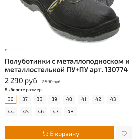
Полуботинки с металлоподноском и
металлостелькой ПУ+ПУ арт. 130774
2 290 руб
2 590 руб
Выберите размер
36
37
38
39
40
41
42
43
44
45
46
47
48
В корзину