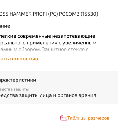
О55 HAMMER PROFI (PC) РОСОМЗ (15530)
ание
легкие современные незапотевающие
рсального применения с увеличенным
амным обзором. Защитное стекло с
торонним незапотевающим покрытием,
зать полностью
чивым к истиранию и царапанию. Устойчивы к
орам химических кислот и щелочей. Очки
азначены для защиты глаз спереди и с боков
арактеристики
сокоскоростных летящих частиц с
энергетическим ударом, УФ-излучения.
едства защиты
редства защиты лица и органов зрения
еский класс - 1
ктеристики
Таблицы размеров
ид изделия:
Очки
орговая марка / Бренд:
РОСОМЗ