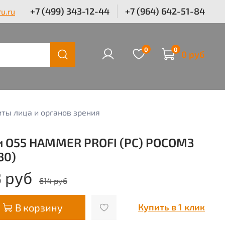
+7 (499) 343-12-44
+7 (964) 642-51-84
u.ru
0
0
0 руб
ты лица и органов зрения
и О55 HAMMER PROFI (PC) РОСОМЗ
30)
 руб
614 руб
В корзину
Купить в 1 клик