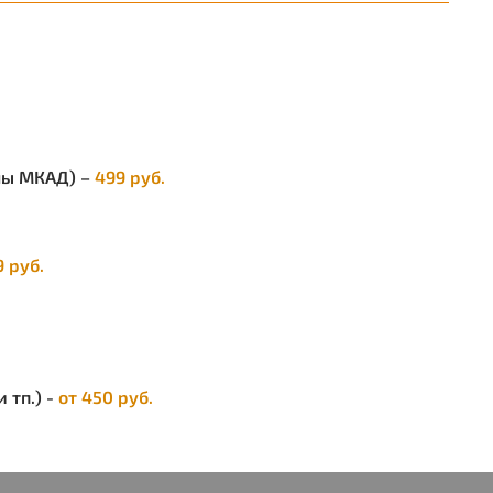
паковка:
в упаковке 30 шт.
собенность модели:
Мягкие заушники
атериал стекла:
PC super
ветофильтр:
Бесцветный 2-1,2
елы МКАД) –
499 руб.
ертификат соответствия:
ТР ТС 019/2011
9 руб.
 тп.) -
от 450 руб.