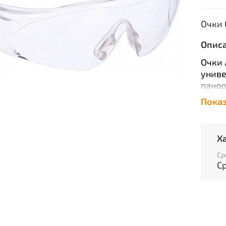
Очки 
Опис
Очки 
униве
панор
двус
Пока
устой
раств
предн
Х
от вы
низко
Ср
С
Оптич
Хара
В
Т