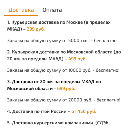
различать речь и сигналы опасности.
Наушники диэлектрические, конструкция позволяет
Доставка
Оплата
одновременное ношение щитков защитных лицевых.
Чашки изготовлены из прочного AБС-пластика,
1. Курьерская доставка по Москве (в пределах
устойчивого к воздействию повышенной
МКАД) –
299 руб.
температуры и УФ-излучения. Звукопоглощающие
вкладыши из специально подобранного вспененного
Заказы на общую сумму от 5000 тыс. - бесплатно.
полиуретана обеспечивают хорошее поглощение
шума, легко достаются из чашек для чистки.
2. Курьерская доставка по Московской области (до
Увеличенный объем пространства между
20 км. за пределы МКАД) –
499 руб.
звукопоглощающим вкладышем и ушной раковиной
препятствует скоплению влаги и повышению
Заказы на общую сумму от 10000 руб. - бесплатно!
температуры в нем. Хорошо заметны в сумерках и в
условиях плохой видимости или недостаточной
3. Доставка от 20 км. за пределы МКАД по
освещенности, часто возникающих при дорожных,
строительных и других работах. Мягкие широкие
Московской области -
699 руб.
амортизаторы обеспечивают оптимальное прижатие
чашек к голове, не вызывая дискомфорта и
Заказы на общую сумму от 20000 руб. - бесплатно!
утомления пользователя при длительном ношении.
Масса не более 198 г.
4. Доставка почтой России –
от 450 руб.
5. Доставка курьерскими компаниями (СДЭК,