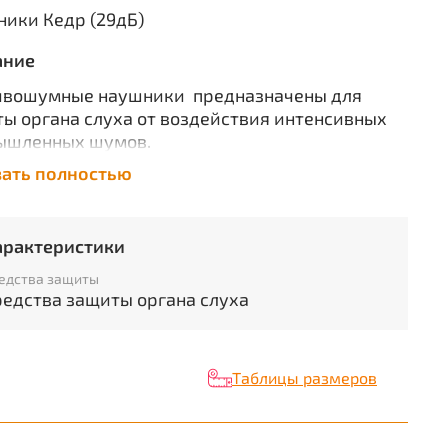
ики Кедр (29дБ)
ание
ивошумные наушники предназначены для
ы органа слуха от воздействия интенсивных
ышленных шумов.
ечивают фильтрацию шумов на частотах,
зать полностью
вающих вредное воздействие на орган слуха,
ская при этом звуки предупреждающих
лов.
арактеристики
ляют на слух контролировать работу
дования.
едства защиты
редства защиты органа слуха
теристики:
иал оголовья полиамид
Таблицы размеров
иал чашек АБС пластик
иал обтюраторов (околоушных валиков) ПВХ
риал шумопоглотителя