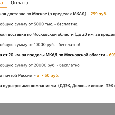
ка
Оплата
пено
ская доставка по Москве (в пределах МКАД) –
299 руб.
SNR
30 дБ
 общую сумму от 5000 тыс. - бесплатно.
Вес
ская доставка по Московской области (до 20 км. за пред
210 гр
общую сумму от 10000 руб. - бесплатно!
Cрок 
ка от 20 км. за пределы МКАД по Московской области -
69
7 лет
 общую сумму от 20000 руб. - бесплатно!
Защит
ка почтой России –
от 450 руб.
ка курьерскими компаниями (СДЭК, Деловые линии, ПЭК и
Оголо
слоем
комфо
Компа
Чашки