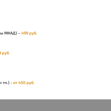
полиуретан
елы МКАД) –
499 руб.
.
хранения
9 руб.
ные свойства:
 тп.) -
от 450 руб.
вье оснащено накладкой из ПВХ с внутренним
 из пенополиуретана для максимально
ртного ношения наушников.
ктная конструкция идеальна для хранения.
 легко убираются внутрь оголовья.