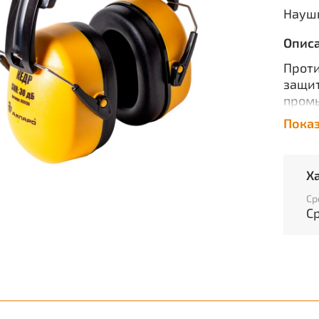
Наушн
Опис
Прот
защит
пром
Обесп
Пока
оказы
пропу
сигна
Х
Позво
обору
Ср
С
Харак
Матер
Матер
Матер
Мате