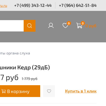
+7 (499) 343-12-44
+7 (964) 642-51-84
u.ru
0
0
0 руб
иты органа слуха
шники Кедр (29дБ)
17 руб
1 779 руб
В корзину
Купить в 1 клик