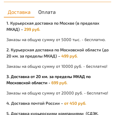
Защитная способность подтверждена результатами
Доставка
Оплата
научных исследований
Содержит инактиваторы, блокирующие вредное
1. Курьерская доставка по Москве (в пределах
воздействие химических раздражителей
МКАД) –
299 руб.
(витамин Е и С)
Заказы на общую сумму от 5000 тыс. - бесплатно.
Способствует заживлению и регенерации кожи,
обладает антиоксидантными и увлажня-
2. Курьерская доставка по Московской области (до
ющими свойствами, делает кожу более эластичной
20 км. за пределы МКАД) –
499 руб.
(Д-пантенол, Витамин Е и С, масло
подсолнечника)
Заказы на общую сумму от 10000 руб. - бесплатно!
Входящий в состав Бисаболол, обладает
3. Доставка от 20 км. за пределы МКАД по
противовоспалительным, антибактериальным
Московской области -
699 руб.
и противогрибковым действием
Заказы на общую сумму от 20000 руб. - бесплатно!
Не содержит красителей, силиконов и парабенов,
которые являются сильными аллергенами.
4. Доставка почтой России –
от 450 руб.
Расход крема:
0,5-1мл
5. Доставка курьерскими компаниями (СДЭК,