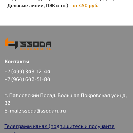
Защитное действие:
Деловые линии, ПЭК и тп.) -
от 450 руб.
более 4 часов
Срок годности:
30 месяцев.
ТР ТС 019/2011
ГОСТ 31460-2012
Средство для надежного ухода, защиты
и очистки вашей кожи
Дерматологические средства
индивидуальной защиты
Контакты
Характеристики
+7 (499) 343-12-44
Вид изделия:
Крем
+7 (964) 642-51-84
цена за 1шт
Упаковка:
в упаковке 50 шт.
Объем:
0.00035
г. Павловский Посад: Большая Покровская улица,
Вес изделия:
0.12
32
E-mail:
ssoda@ssodaru.ru
Телеграмм канал (подпишитесь и получайте