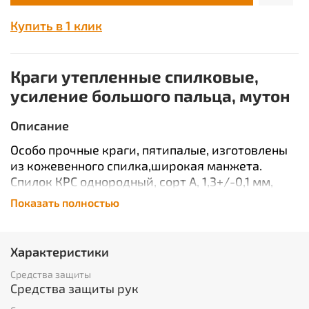
Купить в 1 клик
Краги утепленные спилковые,
усиление большого пальца, мутон
Описание
Особо прочные краги, пятипалые, изготовлены
из кожевенного спилка,широкая манжета.
Спилок КРС однородный, сорт А, 1,3+/-0,1 мм,
шлифованный, окрашенный. Швы усилены.
Показать полностью
Краги обеспечивают высокую механическую
защиту, а также защиту от повышенных
температур - открытого пламени, искр и брызг
Характеристики
расплавленного металла. Наличие подкладки из
Средства защиты
натурального меха повышает комфорт
Средства защиты рук
использования и позволяет использовать краги
в зимнее время. Материал: спилок,