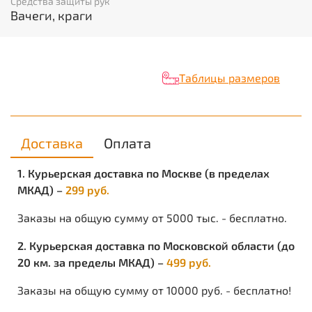
Средства защиты рук
натуральный мех Манжета: крага. Длина: 360-
Вачеги, краги
370 мм.
Характеристики
Таблицы размеров
Объем:
0.00024
Вес изделия:
0.35
Доставка
Оплата
1. Курьерская доставка по Москве (в пределах
МКАД) –
299 руб.
Заказы на общую сумму от 5000 тыс. - бесплатно.
2. Курьерская доставка по Московской области (до
20 км. за пределы МКАД) –
499 руб.
Заказы на общую сумму от 10000 руб. - бесплатно!