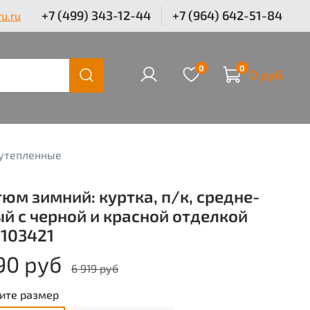
+7 (499) 343-12-44
+7 (964) 642-51-84
u.ru
0
0
0 руб
утепленные
юм зимний: куртка, п/к, средне-
й с черной и красной отделкой
 103421
90 руб
6 919 руб
ите размер