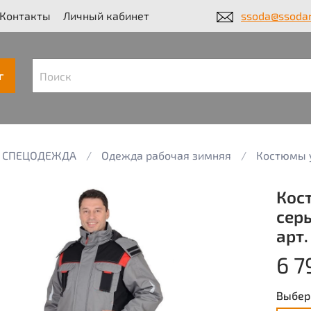
Контакты
Личный кабинет
ssoda@ssodar
г
СПЕЦОДЕЖДА
Одежда рабочая зимняя
Костюмы 
Кост
серы
арт.
6 7
Выбер