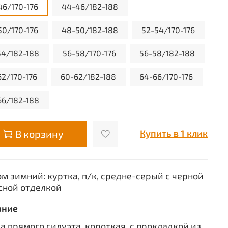
46/170-176
44-46/182-188
50/170-176
48-50/182-188
52-54/170-176
54/182-188
56-58/170-176
56-58/182-188
62/170-176
60-62/182-188
64-66/170-176
66/182-188
В корзину
Купить в 1 клик
м зимний: куртка, п/к, средне-серый с черной
сной отделкой
ание
а прямого силуэта, короткая, с прокладкой из