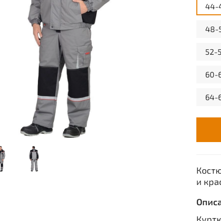
44-
48-
52-
60-
64-
Костю
и кра
Опис
Куртк