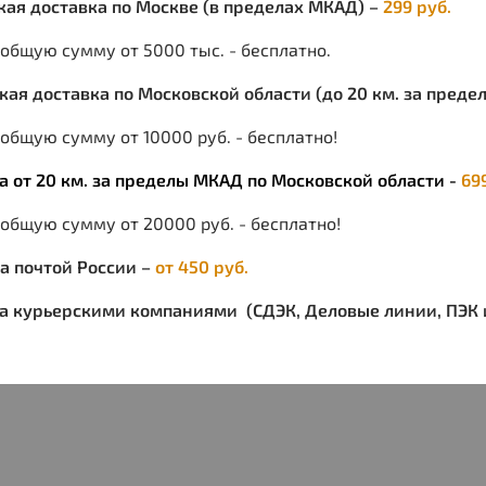
ская доставка по Москве (в пределах МКАД) –
299 руб.
на ли
карма
 общую сумму от 5000 тыс. - бесплатно.
резин
накол
ская доставка по Московской области (до 20 км. за пред
резин
Хара
общую сумму от 10000 руб. - бесплатно!
В
ка от 20 км. за пределы МКАД по Московской области -
69
П
 общую сумму от 20000 руб. - бесплатно!
С
Т
ка почтой России –
от 450 руб.
С
Ц
ка курьерскими компаниями (СДЭК, Деловые линии, ПЭК и
К
Р
Р
У
П