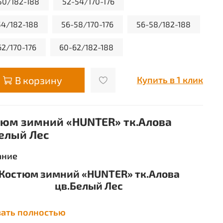
50/182-188
52-54/170-176
54/182-188
56-58/170-176
56-58/182-188
62/170-176
60-62/182-188
В корзину
Купить в 1 клик
тюм зимний «HUNTER» тк.Алова
елый Лес
ание
Костюм зимний «HUNTER» тк.Алова
цв.Белый Лес
зать полностью