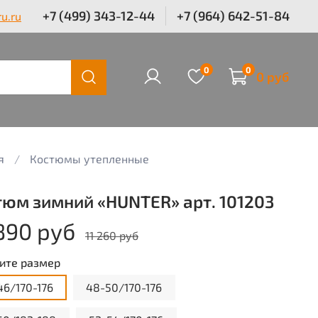
+7 (499) 343-12-44
+7 (964) 642-51-84
u.ru
0
0
0 руб
я
Костюмы утепленные
тюм зимний «HUNTER» арт. 101203
890 руб
11 260 руб
ите размер
46/170-176
48-50/170-176