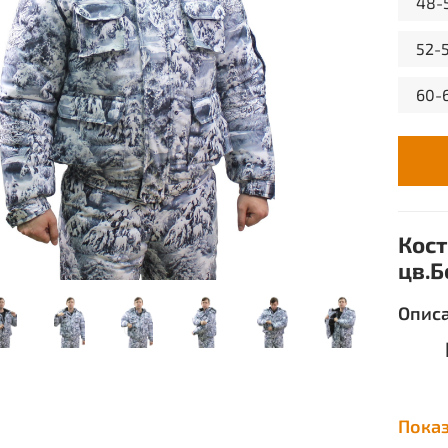
48-
52-
60-
Кос
цв.Б
Опис
Пока