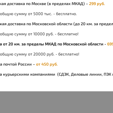
стира
ская доставка по Москве (в пределах МКАД) –
299 руб.
этом 
 общую сумму от 5000 тыс. - бесплатно.
*Для 
*Стир
ская доставка по Московской области (до 20 км. за пред
мягки
общую сумму от 10000 руб. - бесплатно!
*Поло
*Не о
ка от 20 км. за пределы МКАД по Московской области -
69
липуч
*Убед
 общую сумму от 20000 руб. - бесплатно!
мытья
*Было
ка почтой России –
от 450 руб.
после
ка курьерскими компаниями (СДЭК, Деловые линии, ПЭК и
пропи
товар
Описа
НАИМ
Произ
ПЛОТ