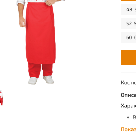
48-
52-
60-
Кост
Опис
Харак
В
Пока
К