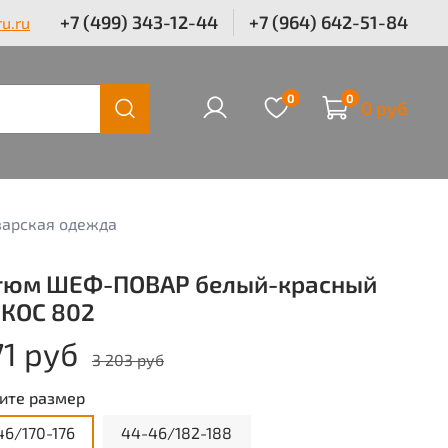
+7 (499) 343-12-44
+7 (964) 642-51-84
u.ru
0
0
0 руб
арская одежда
тюм ШЕФ-ПОВАР белый-красный
 КОС 802
71 руб
3 203 руб
ите размер
46/170-176
44-46/182-188