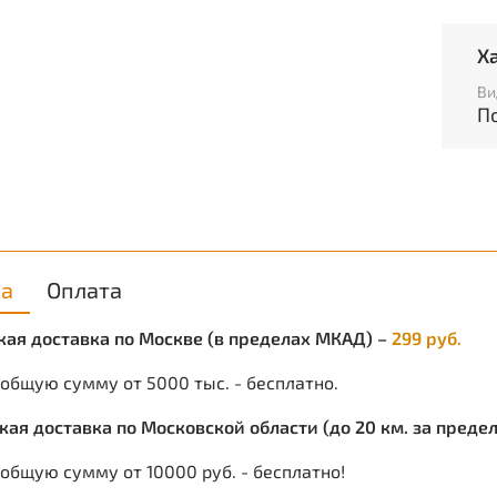
Х
О
Ви
П
О
Н
Г
ка
Оплата
5
у
ская доставка по Москве (в пределах МКАД) –
299 руб.
Защит
 общую сумму от 5000 тыс. - бесплатно.
Г
Т
ская доставка по Московской области (до 20 км. за пред
общую сумму от 10000 руб. - бесплатно!