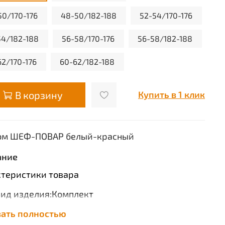
50/170-176
48-50/182-188
52-54/170-176
54/182-188
56-58/170-176
56-58/182-188
62/170-176
60-62/182-188
В корзину
Купить в 1 клик
юм ШЕФ-ПОВАР белый-красный
ание
теристики товара
ид изделия:Комплект
зать полностью
омплектность:Куртка, брюки, фартук, колпак,
шейный платок