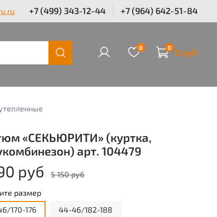
+7 (499) 343-12-44
+7 (964) 642-51-84
u.ru
0
0
0 руб
утепленные
тюм «СЕКЬЮРИТИ» (куртка,
укомбинезон) арт. 104479
90 руб
5 150 руб
ите размер
46/170-176
44-46/182-188