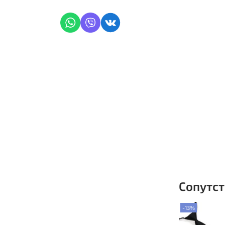
Сопутс
-13%