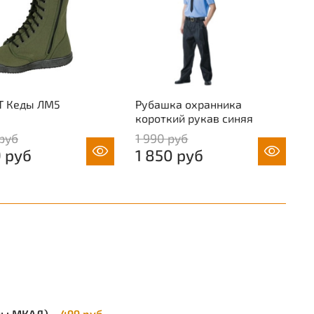
адка: 100% - п/э
ные свойства: Ву З Ми Тнв
Т Кеды ЛМ5
Рубашка охранника
короткий рукав синяя
 руб
1 990 руб
9 руб
1 850 руб
елы МКАД) –
499 руб.