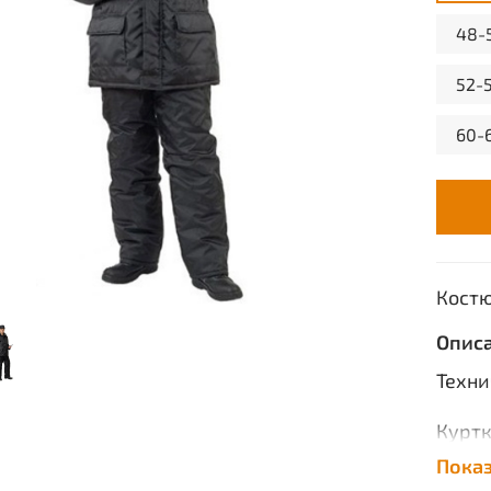
48-
52-
60-
Костю
Опис
Техни
Куртк
клапа
Пока