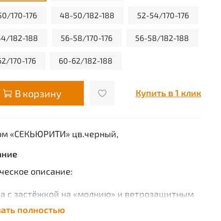
50/170-176
48-50/182-188
52-54/170-176
54/182-188
56-58/170-176
56-58/182-188
62/170-176
60-62/182-188
В корзину
Купить в 1 клик
м «СЕКЬЮРИТИ» цв.черный,
ание
ческое описание:
а с застёжкой на «молнию» и ветрозащитным
ном, съёмным
зать полностью