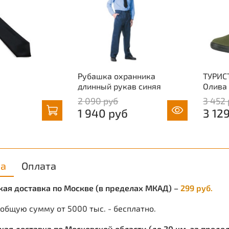
Подкл
Защит
Рубашка охранника
ТУРИС
длинный рукав синяя
Олива
2 090 руб
3 452
1 940 руб
3 12
ка
Оплата
ская доставка по Москве (в пределах МКАД) –
299 руб.
 общую сумму от 5000 тыс. - бесплатно.
ская доставка по Московской области (до 20 км. за пред