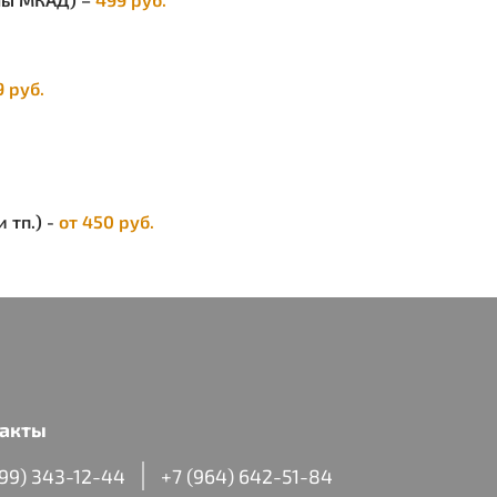
9 руб.
 тп.) -
от 450 руб.
акты
499) 343-12-44
+7 (964) 642-51-84