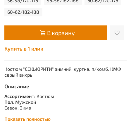
56-58/170-176
56-58/182-188
60-62/170-176
60-62/182-188
В корзину
Купить в 1 клик
Костюм "СЕКЬЮРИТИ" зимний: куртка, п/комб. КМФ
серый вихрь
Описание
Ассортимент
: Костюм
Пол
: Мужской
Сезон
: Зима
Сырье
: Тк.Оксфорд 210Т, 100% п/э, утеплитель
Показать полностью
синтепон 120г куртка 3 слоя, брюки 2 слоя, подкладка
Таффета