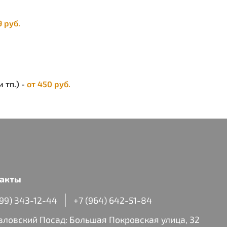
остовка:
с 170-176 по 182-188
9 руб.
 тп.) -
от 450 руб.
акты
499) 343-12-44
+7 (964) 642-51-84
авловский Посад: Большая Покровская улица, 32