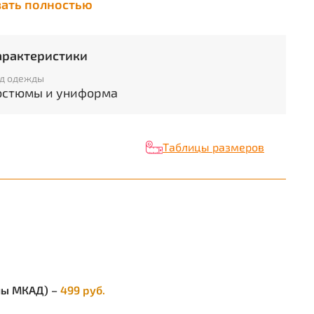
зать полностью
ми накладными карманами. Рукава втачные,
кие.
 прямого покроя, пояс притачной, со стяжкой
арактеристики
зинку. ГОСТ 25295-2003
д одежды
ктеристики
остюмы и униформа
ид изделия:
Костюм
ол:
Мужской
Таблицы размеров
остав:
65% ПЭ, 35% ХБ
кань/Материал верха:
смесовая
езон:
Универсальный
вет:
темно-синий
омплектность:
Куртка, брюки
елы МКАД) –
499 руб.
азмерный ряд:
с 88-92 по 120-124