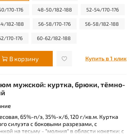
50/170-176
48-50/182-188
52-54/170-176
54/182-188
56-58/170-176
56-58/182-188
62/170-176
60-62/182-188
В корзину
Купить в 1 клик
юм мужской: куртка, брюки, тёмно-
ий
ание
месовая, 65%-п/э, 35%-х/б, 120 г/кв.м. Куртка
го силуэта с боковыми разрезами, с
жкой на тесьму - "молния" в области кокетки; с
ным воротником; с нагрудным левым и двумя