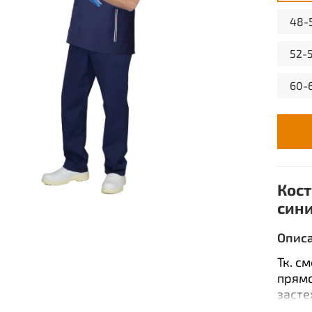
48-
52-
60-
Кост
син
Опис
Тк. с
прямо
засте
отлож