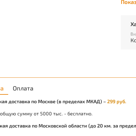
Пока
нижни
корот
Брюки
Х
на ре
Ви
Хара
К
В
П
С
Т
ка
Оплата
С
ская доставка по Москве (в пределах МКАД) –
299 руб.
Ц
 общую сумму от 5000 тыс. - бесплатно.
К
ская доставка по Московской области (до 20 км. за пред
Р