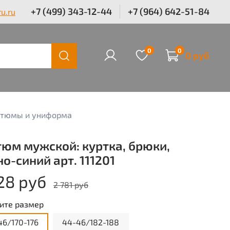
+7 (499) 343-12-44
+7 (964) 642-51-84
u.ru
0
0
0 руб
стюмы и униформа
тюм мужской: куртка, брюки,
о-синий арт. 111201
28 руб
2 781 руб
ите размер
46/170-176
44-46/182-188