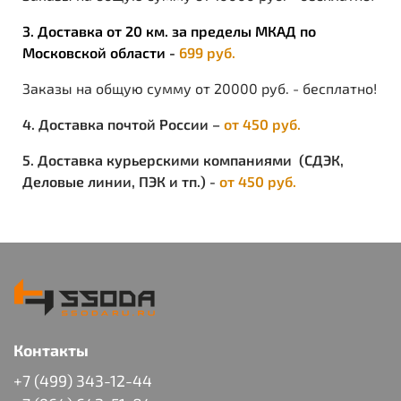
саржевого переплетения. Нити синтетической основы
придают ткани высокие физико-механические
3. Доставка от 20 км. за пределы МКАД по
свойства, а хлопок гарантирует комфорт и хорошие
Московской области -
699 руб.
гигиенические показатели.
Заказы на общую сумму от 20000 руб. - бесплатно!
ПРЕИМУЩЕСТВА:
4. Доставка почтой России –
от 450 руб.
высокая износоустойчивость;
высокие влагоотталкивающие свойства поверхности;
5. Доставка курьерскими компаниями (СДЭК,
низкая степень усадки после стирке;
Деловые линии, ПЭК и тп.) -
от 450 руб.
высокий уровень комфорта при носке
ОСОБЕННОСТИ:
при длительной эксплуатации (многократная стирка)
ухудшаются водоотталкивающие свойства.
Контакты
+7 (499) 343-12-44