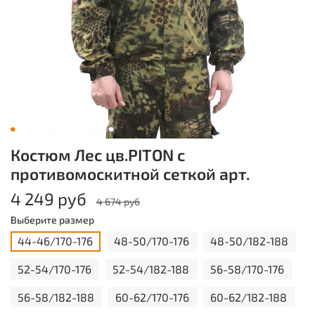
Костюм Лес цв.PITON с
противомоскитной сеткой арт.
4 249 руб
4 674 руб
Выберите размер
44-46/170-176
48-50/170-176
48-50/182-188
52-54/170-176
52-54/182-188
56-58/170-176
56-58/182-188
60-62/170-176
60-62/182-188