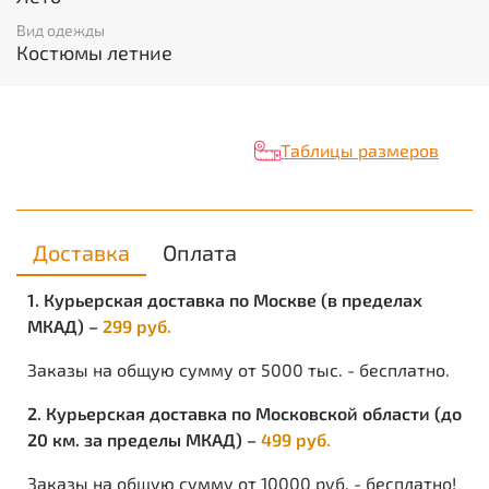
низу стянут эластичной тесьмой. Брюки на притачном
Вид одежды
поясе с широкими шлёвками, с центральной
Костюмы летние
застежкой на молнии, карманами с отрезным бочком,
по боковым швам в зоне бедра расположен
накладной объёмный карман с фигурными клапаном,
придающим индивидуальность этой модели.
Закончите образ берцами Нато лесной расцветки.
Таблицы размеров
Красивый, удобный костюм. Рекомендуемые
материалы: смесовые ткани, палаточная ткань ГОСТ
27575-87.
Описание ткани
Доставка
Оплата
НАИМЕНОВАНИЕ:
смесовая производство Китай
1. Курьерская доставка по Москве (в пределах
2
ПЛОТНОСТЬ:
210 гр/м
СОСТАВ:
35% хл., 65% пэ
МКАД) –
299 руб.
ПЕРЕПЛЕТЕНИЕ:
саржевое
ПРОПИТКА:
ВО отделка
Заказы на общую сумму от 5000 тыс. - бесплатно.
2. Курьерская доставка по Московской области (до
ОПИСАНИЕ:
20 км. за пределы МКАД) –
499 руб.
Современные смесовые ткани представляют собой
сочетание натуральных и синтетических нитей
Заказы на общую сумму от 10000 руб. - бесплатно!