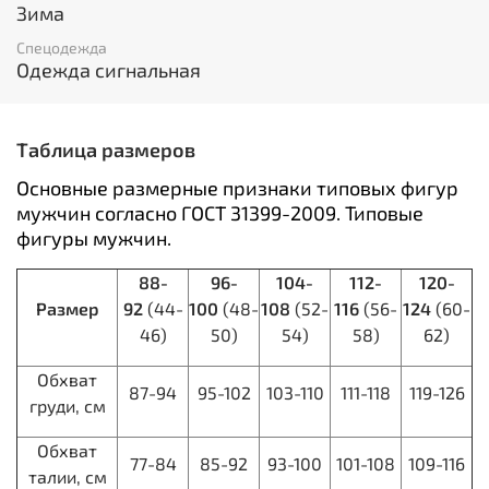
Световозвращающий материал:
50 мм
Зима
Утеплитель:
Синтепон 150 гр/м.кв
Спецодежда
Подкладка:
100% п/э
Одежда сигнальная
Пакет утеплителя:
куртка - 3 слоя, п/к - 2 слоя
Цвет отделки:
Синий.
Куртка прямого силуэта; с притачной утеплённой
Таблица размеров
стеганой подкладкой, с центральной застёжкой на
двухзамковую тесьму - «молнию» и ветрозащитной
Основные размерные признаки типовых фигур
планкой застегивающейся на потайные текстильные
мужчин согласно ГОСТ 31399-2009. Типовые
застежки «липучка» 4 шт., с втачным утепленным
фигуры мужчин.
капюшоном. Рукава втачные. По полочкам, спинки в
области груди, талии, низа и низа рукавов
88-
96-
104-
112-
120-
настрачивается СОП 50 мм для обозначения
Размер
92
(44-
100
(48-
108
(52-
116
(56-
124
(60-
сигнальной видимости. Полукомбинезон прямой, с
отрезной грудкой и спинкой, с центральной застёжкой
46)
50)
54)
58)
62)
на двухзамковую тесьму - «молния», с накладными
боковыми карманами, с эластичной лентой по спинке,
Обхват
87-94
95-102
103-110
111-118
119-126
для лучшего прилегания. Бретели регулируются при
груди, см
помощи эластичной ленты и пряжек фастексов. Низ
изделия выполнен из отделочной ткани. В
Обхват
77-84
85-92
93-100
101-108
109-116
полукомбинезоне используется СОП 50 мм для
талии, см
обозначения сигнальной видимости.