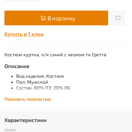
В корзину
Купить в 1 клик
Костюм куртка, п/к
синий с неоном
тк.Гретта
Описание
Вид изделия:
Костюм
Пол:
Мужской
Состав:
80% ПЭ, 20% ХБ
Ткань/Материал верха:
смесовая с ВО пропиткой
Показать полностью
Сезон:
Зима
Цвет:
Лимонный
Плотность/Толщина материала:
215 г/кв.м
Комплектность:
Куртка, полукомбинезон
Характеристики
Размерный ряд:
с 88-92 по 120-124
Ростовка:
с 170-176 по 182-188
Сезон