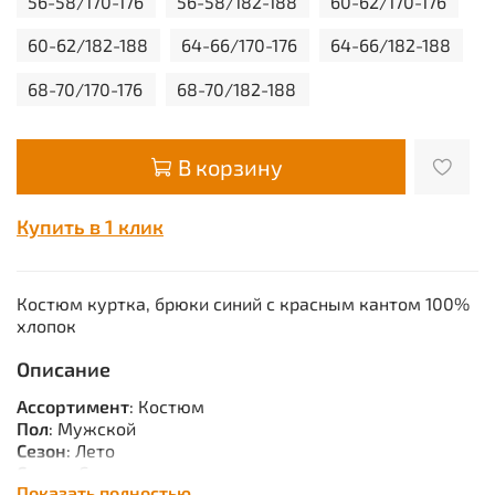
56-58/170-176
56-58/182-188
60-62/170-176
60-62/182-188
64-66/170-176
64-66/182-188
68-70/170-176
68-70/182-188
В корзину
Купить в 1 клик
Костюм куртка, брюки синий с красным кантом 100%
хлопок
Описание
Ассортимент
: Костюм
Пол
: Мужской
Сезон
: Лето
Сырье
: Саржа
Показать полностью
Описание
: Тк. 100% узбекская саржа,. Куртка