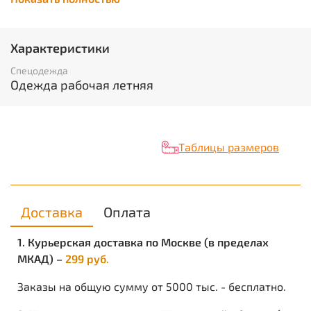
длинная, отложной воротник. Манжеты рукавов на
пуговице. Куртка и брюки с застёжкой на пуговицы.
Кант, отделочные строчки красные. ГОСТ 27575-87.
Характеристики
Единица измерения
: шт
Вес нетто в кг
: 0.774
Спецодежда
Объём в кубических метрах
: 0.0024
Одежда рабочая летняя
Таблицы размеров
Доставка
Оплата
1. Курьерская доставка по Москве (в пределах
МКАД) –
299 руб.
Заказы на общую сумму от 5000 тыс. - бесплатно.