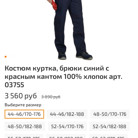
Костюм куртка, брюки синий с
красным кантом 100% хлопок арт.
03755
3 560 руб
3 890 руб
Выберите размер
44-46/170-176
44-46/182-188
48-50/170-176
48-50/182-188
52-54/170-176
52-54/182-188