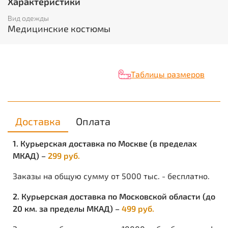
Характеристики
Воротник «стойка». Рукава втачные, короткие с
цельнокроеными манжетами. Полочка с одним
Вид одежды
верхним и двумя нижними накладными карманами.
Медицинские костюмы
По верхнему краю карманов выполнена имитация
платочка из отделочной ткани в цвет брюк. Брюки
прямого силуэта, с заниженной талией, с застежкой
гульфика на тесьму "молния", притачным поясом,
Таблицы размеров
застегивающимся на пуговицу, частично стянутым
резинкой по боковым сторонам. ГОСТ 25294-2003
Единица измерения
: шт
Вес нетто в кг
: 0.311
Объём в кубических метрах
: 0.0016
Доставка
Оплата
1. Курьерская доставка по Москве (в пределах
МКАД) –
299 руб.
Заказы на общую сумму от 5000 тыс. - бесплатно.
2. Курьерская доставка по Московской области (до
20 км. за пределы МКАД) –
499 руб.