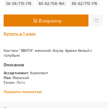
56-58/170-176
60-62/158-164
60-62/170-176
В корзину
Купить в 1 клик
Костюм "ЭВИТА" женский: блуза, брюки белый с
голубым
Описание
Ассортимент
: Комплект
Пол
: Женский
Сезон
: Лето
Сырье
: Смесовая
Показать полностью
Описание
: Тк. смесовая, 40% -п/э, 60% -х/б, пл. 145 г/
м.кв.Блуза полуприлегающего силуэта, с центральной
планкой, застегивающейся на рубашечные кнопки.