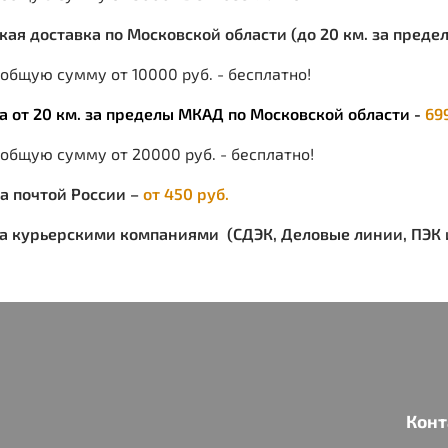
Ц
ская доставка по Московской области (до 20 км. за пред
общую сумму от 10000 руб. - бесплатно!
Корот
ворот
ка от 20 км. за пределы МКАД по Московской области -
69
двухс
мног
 общую сумму от 20000 руб. - бесплатно!
клапа
ка почтой России –
от 450 руб.
с зас
по бо
ка курьерскими компаниями (СДЭК, Деловые линии, ПЭК и
приле
Манже
Полук
левая
много
липуч
функц
Задни
Конт
карма