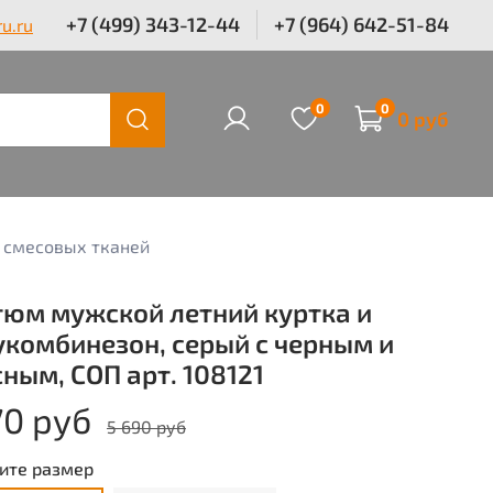
+7 (499) 343-12-44
+7 (964) 642-51-84
u.ru
0
0
0 руб
 смесовых тканей
тюм мужской летний куртка и
укомбинезон, серый с черным и
ным, СОП арт. 108121
70 руб
5 690 руб
ите размер