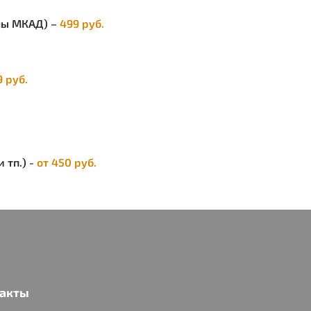
вет отделки:
Черный, красный
елы МКАД) –
499 руб.
кая куртка с застёжкой на молнию и
ником «стойка». Кокетки переда, спинки
9 руб.
лойные и простеганы. Нагрудные накладные
офункциональные карманы с фигурными
нами на липучку. Нижние внутренние карманы
тежкой на молнию под листочкой. Низ куртки
ковым сторонам с хлястиками для регулировки
 тп.) -
от 450 руб.
гания. Рукава резные комбинированные.
ты рукавов с резинкой.
омбинезон с застежками: гульфик на молнию,
 боковая на пуговицы. На грудке
функциональный карман с клапаном на
ку. На левом боковом шве накладной
иональный карман с клапаном на липучку.
е половинки с накладным карманом и
акты
нами для инструментов. По спинке резинка