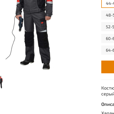
44-
48-
52-
60-
64-
Костю
серый
Опис
Хара