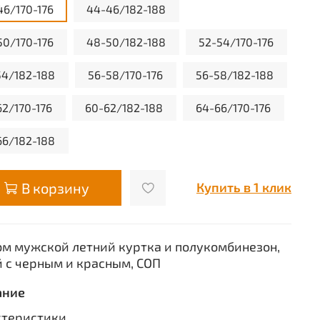
46/170-176
44-46/182-188
50/170-176
48-50/182-188
52-54/170-176
54/182-188
56-58/170-176
56-58/182-188
62/170-176
60-62/182-188
64-66/170-176
66/182-188
В корзину
Купить в 1 клик
м мужской летний куртка и полукомбинезон,
 с черным и красным, СОП
ание
ктеристики