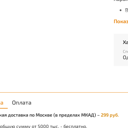
В
П
Пока
С
Т
(
Х
С
Ц
Сп
П
О
О
м
К
Р
Р
ка
Оплата
З
О
ская доставка по Москве (в пределах МКАД) –
299 руб.
В
 общую сумму от 5000 тыс. - бесплатно.