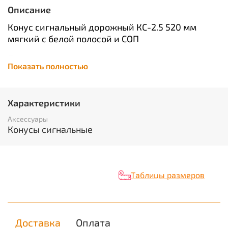
Описание
Конус сигнальный дорожный КС-2.5 520 мм
мягкий с белой полосой и СОП
Предназначен для ограждения мест
Показать полностью
проведения дорожных работ, обозначения
стояночных мест, перераспределения
транспортных потоков, проведения различных
Характеристики
культурно-массовых и спортивных
мероприятий, а так же для обозначения мест
Аксессуары
ДТП или аварийных участков дорог. Расцветка
Конусы сигнальные
сделает такой конус более заметным для
водителей.
Таблицы размеров
Доставка
Оплата