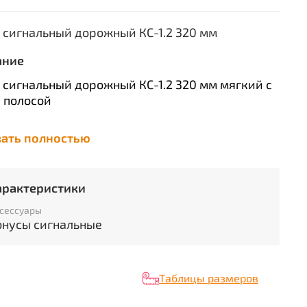
 сигнальный дорожный КС-1.2 320 мм
ание
 сигнальный дорожный КС-1.2 320 мм мягкий с
 полосой
зать полностью
азначен для ограждения мест проведения
ных работ, обозначения стояночных мест,
аспределения транспортных потоков,
арактеристики
дения различных культурно-массовых и
сессуары
ивных мероприятий, а так же для обозначения
онусы сигнальные
ДТП или аварийных участков дорог. Расцветка
ет такой конус более заметным для водителей.
ктеристики
Таблицы размеров
ид изделия:
Конус сигнальный дорожный