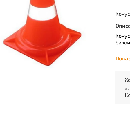
Конус
Опис
Конус
белой
Пока
Предн
дорож
перер
Х
прове
Ак
спорт
К
мест 
сдела
Хара
В