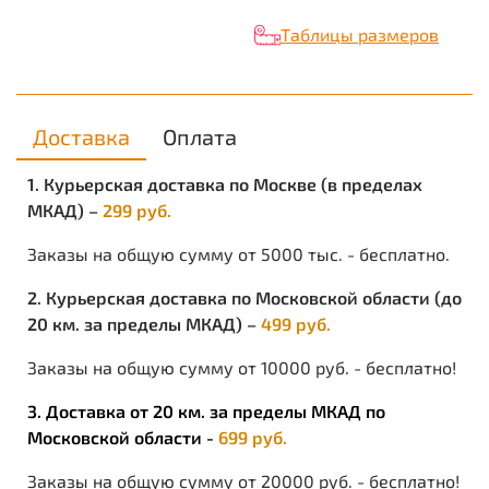
Таблицы размеров
ОПИСАНИЕ:
Современные смесовые ткани представляют собой
сочетание натуральных и синтетических нитей
саржевого переплетения. Изнаночная сторона,
Доставка
Оплата
прилегающая к телу содержит хлопок,
обеспечивающий комфорт и удобство в процессе
эксплуатации изделия. Лицевая сторона – содержит
1. Курьерская доставка по Москве (в пределах
полиэфир, обеспечивающий высокую
МКАД) –
299 руб.
износоустойчивость, способствует легкому удалению
грязи в процессе стирки.
Заказы на общую сумму от 5000 тыс. - бесплатно.
ПРЕИМУЩЕСТВА:
2. Курьерская доставка по Московской области (до
высокие влагоотталкивающие свойства поверхности;
20 км. за пределы МКАД) –
499 руб.
низкая степень усадки после стирке;
долговечность в носке
Заказы на общую сумму от 10000 руб. - бесплатно!
ОСОБЕННОСТИ:
при длительной эксплуатации (многократная стирка)
3. Доставка от 20 км. за пределы МКАД по
ухудшаются водоотталкивающие свойства.
Московской области -
699 руб.
Заказы на общую сумму от 20000 руб. - бесплатно!