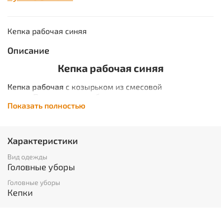
Кепка рабочая синяя
Описание
Кепка рабочая синяя
Кепка рабочая
с козырьком из смесовой
ткани. Подходит для рабочих, а также для охранных
Показать полностью
структур. Незаменима если вы отправляетесь на
прогулку, рыбалку или в поход. ГОСТ 32188-2013
Описание ткани
Характеристики
НАИМЕНОВАНИЕ:
Грета 4С5КВ производства г.
Вид одежды
Могилев республика Беларусь
Головные уборы
2
ПЛОТНОСТЬ:
210 гр/м
Головные уборы
СОСТАВ:
51% хл., 49% пэ
Кепки
ПЕРЕПЛЕТЕНИЕ:
саржевое
ПРОПИТКА:
ВО водоотталкивающая отделка