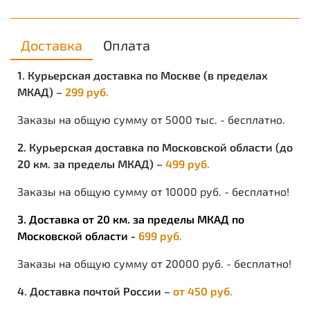
Современные смесовые ткани представляют собой
сочетание натуральных и синтетических нитей
саржевого переплетения. Изнаночная сторона,
Доставка
Оплата
прилегающая к телу содержит хлопок,
обеспечивающий комфорт и удобство в процессе
эксплуатации изделия. Лицевая сторона – содержит
1. Курьерская доставка по Москве (в пределах
полиэфир, обеспечивающий высокую
МКАД) –
299 руб.
износоустойчивость, способствует легкому удалению
грязи в процессе стирки.
Заказы на общую сумму от 5000 тыс. - бесплатно.
ПРЕИМУЩЕСТВА:
2. Курьерская доставка по Московской области (до
высокие влагоотталкивающие свойства поверхности;
20 км. за пределы МКАД) –
499 руб.
низкая степень усадки после стирке;
долговечность в носке
Заказы на общую сумму от 10000 руб. - бесплатно!
ОСОБЕННОСТИ:
3. Доставка от 20 км. за пределы МКАД по
при длительной эксплуатации (многократная стирка)
ухудшаются водоотталкивающие свойства.
Московской области -
699 руб.
Заказы на общую сумму от 20000 руб. - бесплатно!
4. Доставка почтой России –
от 450 руб.