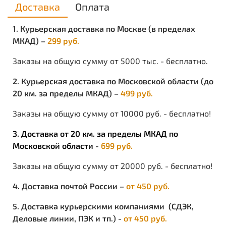
Характеристики
Доставка
Оплата
Вид изделия:
Каска
1. Курьерская доставка по Москве (в пределах
Диапазон рабочих температур:
от -50°С до +50°С
МКАД) –
299 руб.
Торговая марка / Бренд:
ТК РИМ
Цвет:
Оранжевый..
Заказы на общую сумму от 5000 тыс. - бесплатно.
Метод крепления:
Храповой механизм
Материал оправы/корпуса:
Полипропилен
2. Курьерская доставка по Московской области (до
20 км. за пределы МКАД) –
499 руб.
Заказы на общую сумму от 10000 руб. - бесплатно!
3. Доставка от 20 км. за пределы МКАД по
Московской области -
699 руб.
Заказы на общую сумму от 20000 руб. - бесплатно!
4. Доставка почтой России –
от 450 руб.
5. Доставка курьерскими компаниями (СДЭК,
Деловые линии, ПЭК и тп.) -
от 450 руб.