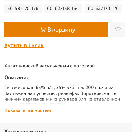
56-58/170-176
60-62/158-164
60-62/170-176
В корзину
Купить в 1 клик
Халат женский васильковый с полоской
Описание
Тк. смесовая, 65% п/э, 35% х/б., пл. 200 гр./кв.м.
Застёжка на пуговицы, рельефы. Воротник, часть
нижних карманов и низ рукавов 3/4 из отделочной
ткани. ГОСТ 12.4.131-83, ТО.
Показать полностью
Характеристики
Вид изделия:
Халат
Пол:
Женский
Характеристики