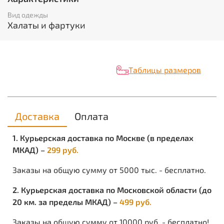
Состав:
65% ПЭ, 35% ХБ
Ткань/Материал верха:
смесовая
Вид одежды
Сезон:
Универсальный
Халаты и фартуки
Цвет:
Васильковый с полоской
Размерный ряд:
с 80-84 по 120-124
Ростовка:
с 158-164 по 170-176
Объем:
0.0016
Таблицы размеров
Вес изделия:
0.463
Доставка
Оплата
1. Курьерская доставка по Москве (в пределах
МКАД) –
299 руб.
Заказы на общую сумму от 5000 тыс. - бесплатно.
2. Курьерская доставка по Московской области (до
20 км. за пределы МКАД) –
499 руб.
Заказы на общую сумму от 10000 руб. - бесплатно!