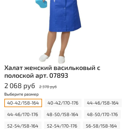
Халат женский васильковый с
полоской арт. 07893
2 068 руб
2 378 руб
Выберите размер
40-42/158-164
40-42/170-176
44-46/158-164
44-46/170-176
48-50/158-164
48-50/170-176
52-54/158-164
52-54/170-176
56-58/158-164