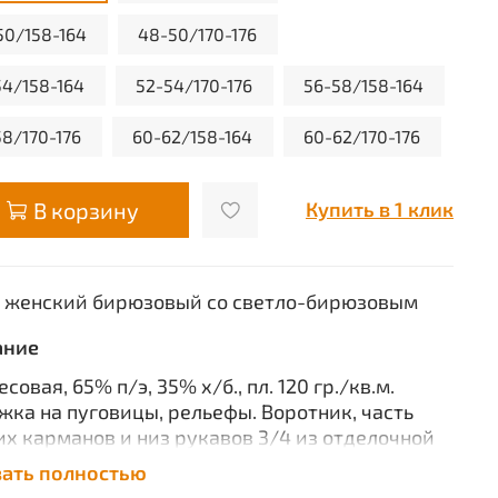
50/158-164
48-50/170-176
54/158-164
52-54/170-176
56-58/158-164
58/170-176
60-62/158-164
60-62/170-176
В корзину
Купить в 1 клик
 женский бирюзовый со светло-бирюзовым
ание
есовая, 65% п/э, 35% х/б., пл. 120 гр./кв.м.
жка на пуговицы, рельефы. Воротник, часть
х карманов и низ рукавов 3/4 из отделочной
 ГОСТ 12.4.131-83, ТО.
зать полностью
ктеристики