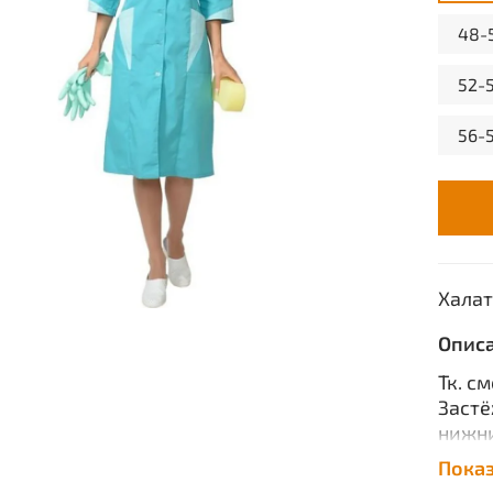
48-
52-
56-
Халат
Опис
Тк. см
Застё
нижни
ткани.
Пока
Хара