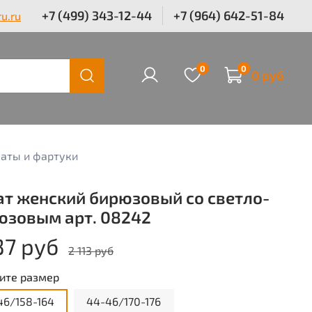
+7 (499) 343-12-44
+7 (964) 642-51-84
u.ru
0
0
0 руб
аты и фартуки
ат женский бирюзовый со светло-
юзовым арт. 08242
37 руб
2 113 руб
ите размер
46/158-164
44-46/170-176