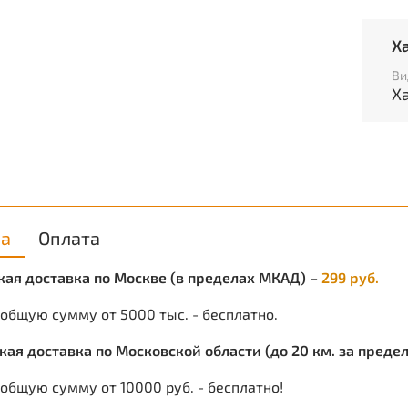
В
Х
П
С
Ви
Т
Х
С
Ц
Р
Р
О
В
ка
Оплата
ская доставка по Москве (в пределах МКАД) –
299 руб.
 общую сумму от 5000 тыс. - бесплатно.
ская доставка по Московской области (до 20 км. за пред
общую сумму от 10000 руб. - бесплатно!