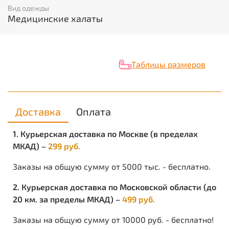
Вид одежды
Характеристики
Медицинские халаты
Вид изделия:
Халат
Пол:
Женский
Таблицы размеров
Состав:
40% ПЭ; 60% ХБ
Ткань/Материал верха:
смесовая
Доставка
Оплата
Сезон:
Универсальный
1. Курьерская доставка по Москве (в пределах
Плотность/Толщина материала:
145 г/кв.м
МКАД) –
299 руб.
Размерный ряд:
с 80-84 по 120-124
Заказы на общую сумму от 5000 тыс. - бесплатно.
Назначение:
Медицинская одежда,
2. Курьерская доставка по Московской области (до
Медицинская одежда
20 км. за пределы МКАД) –
499 руб.
Объем:
0.012
Заказы на общую сумму от 10000 руб. - бесплатно!
Вес изделия:
0.3