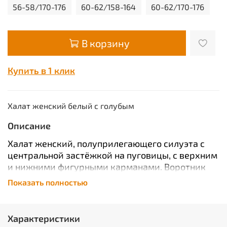
56-58/170-176
60-62/158-164
60-62/170-176
В корзину
Купить в 1 клик
Халат женский белый с голубым
Описание
Халат женский, полуприлегающего силуэта с
центральной застёжкой на пуговицы, с верхним
и нижними фигурными карманами. Воротник
«стойка». Рукава втачные, укороченные. Детали
Показать полностью
халата выполнены из отделочной ткани. По
спинке шлица.
ГОСТ 25294-2003
Характеристики
ТР ТС 017/2011