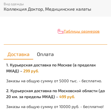
Защитные свойства
Вид одежды
Коллекция Доктор, Медицинские халаты
ГОСТ 12.4.280-2014
ТР ТС 019/2011
Таблицы размеров
Халат:
• полуприлегающий силуэт
• центральная бортовая застёжка на кнопки
• полочка отрезная по линии талии с рельефами от
Доставка
Оплата
плечевых швов
• спинке с рельефами от плечевых швов
1. Курьерская доставка по Москве (в пределах
• спинка с хлястиком по линии талии с застёжкой на
МКАД) –
299 руб.
кнопки, для регулировки объёма
• круглый вырез горловины
Заказы на общую сумму от 5000 тыс. - бесплатно.
• с боковыми карманами с наклонным входом и с
декоративными клапанами с вышивкой
2. Курьерская доставка по Московской области (до
• рукава втачные, длинные, с регулировкой внизу
на кнопки
20 км. за пределы МКАД) –
499 руб.
Заказы на общую сумму от 10000 руб. - бесплатно!