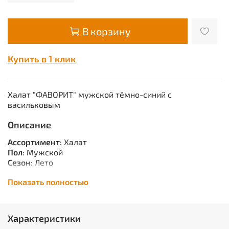
В корзину
Купить в 1 клик
Халат "ФАВОРИТ" мужской тёмно-синий с
васильковым
Описание
Ассортимент
: Халат
Пол
: Мужской
Сезон
: Лето
Сырье
: Смесовая
Показать полностью
Описание
: Кант: оранжевый. Потайная застёжка на
пуговицы, нагр, бок. карманы. Спинка с хлястиком и
шлицей. ГОСТ 12.4.132-83.
Характеристики
Единица измерения
: шт