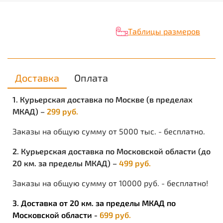
Объем —
0.008
Утеплитель/Наполнитель —
Искусственный мех
Защитный подносок —
Отсутствует
Таблицы размеров
Защитная стелька —
Отсутствует
Эти боты с утепленной вставкой отлично подойдут
всем любителям комфорта, простоты, удобства и
практичности. Модель обеспечивает комфортную
посадку и в любую непогоду ваши ноги будут сухими
Доставка
Оплата
и в тепле.
Боты сделаны из непромокаемого материала ЭВА -
1. Курьерская доставка по Москве (в пределах
материал легкий, упругий, морозостойкий, обладает
МКАД) –
299 руб.
низкой теплопроводимостью и не впитывает влагу.
Утепленная вставка дает дополнительную защиту от
Заказы на общую сумму от 5000 тыс. - бесплатно.
холода.
2. Курьерская доставка по Московской области (до
20 км. за пределы МКАД) –
499 руб.
Заказы на общую сумму от 10000 руб. - бесплатно!
3. Доставка от 20 км. за пределы МКАД по
Московской области -
699 руб.