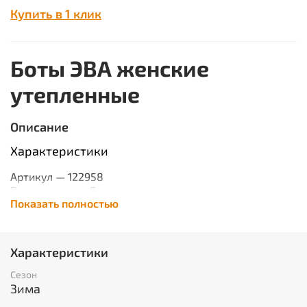
Купить в 1 клик
Боты ЭВА женские
утепленные
Описание
Характеристики
Артикул —
122958
Вид изделия —
Боты
Показать полностью
Сезон —
Зима
Ткань/Материал верха —
ЭВА
Размерный ряд —
с 35 по 41
Подошва —
ЭВА
Характеристики
Метод крепления —
Литьевой
Цвет —
Синий
Сезон
Пол —
Женский
Зима
Вес изделия —
0.4